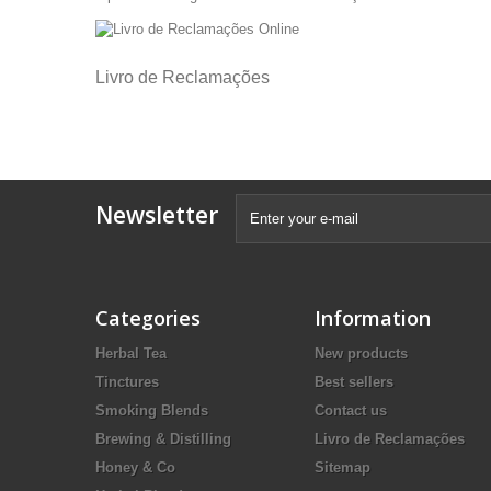
Livro de Reclamações
Newsletter
Categories
Information
Herbal Tea
New products
Tinctures
Best sellers
Smoking Blends
Contact us
Brewing & Distilling
Livro de Reclamações
Honey & Co
Sitemap