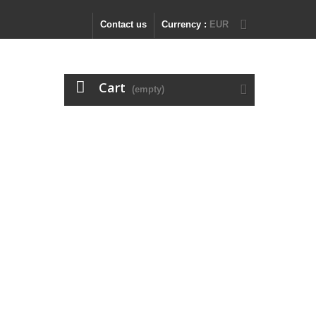
Contact us
Currency :
EUR
Cart
(empty)