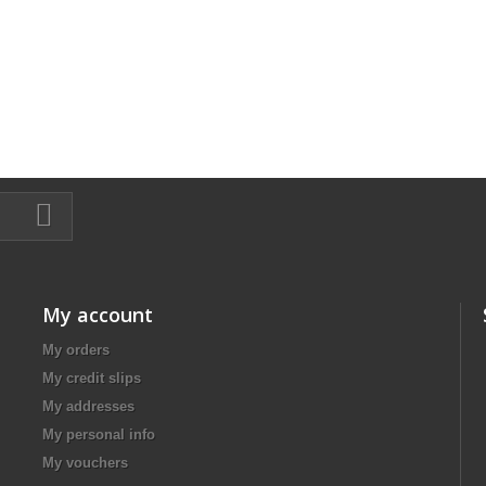
My account
My orders
My credit slips
My addresses
My personal info
My vouchers