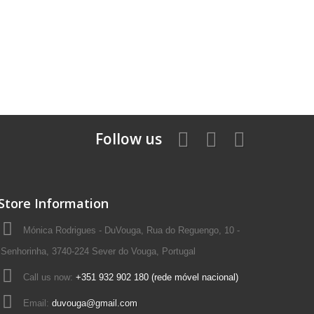
Follow us
Store Information
Mónica Rodrigues - DuVouga, Rua do Reguengo, 10 -
Senhorinha, 3740-224 Sever do Vouga, Portugal
Call us now:
+351 932 902 180 (rede móvel nacional)
Email:
duvouga@gmail.com